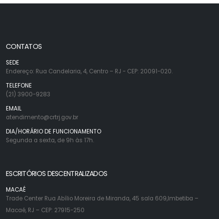
CONTATOS
SEDE
Endereço: Rua Candelaria, 4, Centro – RJ - CEP: 20091-020.
TELEFONE
(21) 3900-9283
EMAIL
atendimento@crtrj.gov.br
DIA/HORÁRIO DE FUNCIONAMENTO
Segunda a sexta, de 9h às 17h.
ESCRITÓRIOS DESCENTRALIZADOS
MACAÉ
Trade Center Rua Abílio Moreira de Miranda, 45 sala 609,Imbetiba –
Macaé, RJ – CEP: 27915-250