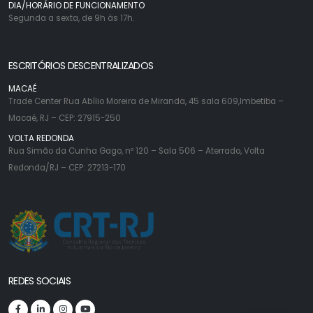
DIA/HORÁRIO DE FUNCIONAMENTO
Segunda a sexta, de 9h às 17h.
ESCRITÓRIOS DESCENTRALIZADOS
MACAÉ
Trade Center Rua Abílio Moreira de Miranda, 45 sala 609,Imbetiba –
Macaé, RJ – CEP: 27915-250
VOLTA REDONDA
Rua Simão da Cunha Gago, nº 120 – Sala 506 – Aterrado, Volta
Redonda/RJ – CEP: 27213-170
REDES SOCIAIS