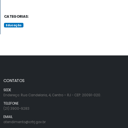
CATEGORIAS:
Educação
CONTATOS
SEDE
Endereço: Rua Candelaria, 4, Centro – RJ - CEP: 20091-020.
TELEFONE
(21) 3900-9283
EMAIL
atendimento@crtrj.gov.br