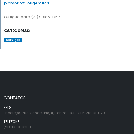
plamor?cf_origem=crt
ou ligue para (21) 99185-1757.
CATEGORIAS:
Serviços
CONTATOS
SEDE
Endereço: Rua Candelaria, 4, Centro – RJ - CEP: 20091-020.
TELEFONE
(21) 3900-9283